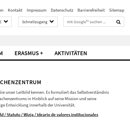
en
Kontakt
Impressum
Datenschutz
Barrierefreiheit
Sitemap
Suchbegriffe
E
Schnellzugang
M
ERASMUS +
AKTIVITÄTEN
RACHENZENTRUM
Sie unser Leitbild kennen. Es formuliert das Selbstverständnis
achenzentrums in Hinblick auf seine Mission und seine
ige Entwicklung innerhalb der Universität.
ld / Statuto / Wizja / Ideario de valores institucionales