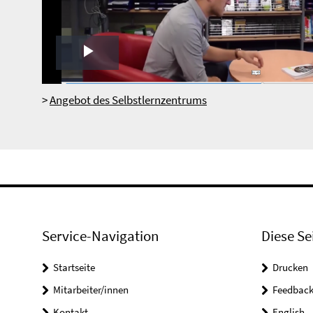
Play
Video
>
Angebot des Selbstlernzentrums
Service-Navigation
Diese Se
Startseite
Drucken
Mitarbeiter/innen
Feedbac
Kontakt
English