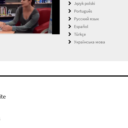
Język polski
Português
Русский язык
Español
Türkçe
Українська мова
ite
k