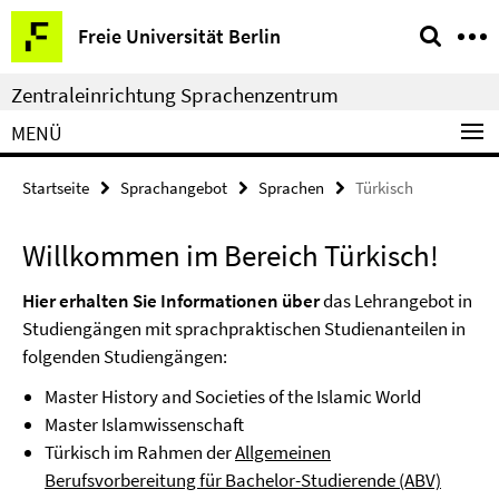
Springe
Service-
Freie Universität Berlin
direkt
Navigation
zu
Zentraleinrichtung Sprachenzentrum
Inhalt
MENÜ
Startseite
Sprachangebot
Sprachen
Türkisch
Willkommen im Bereich Türkisch!
Hier erhalten Sie Informationen über
das Lehrangebot in
Studiengängen mit sprachpraktischen Studienanteilen in
folgenden Studiengängen:
Master History and Societies of the Islamic World
Master Islamwissenschaft
Türkisch im Rahmen der
Allgemeinen
Berufsvorbereitung für Bachelor-Studierende (ABV)