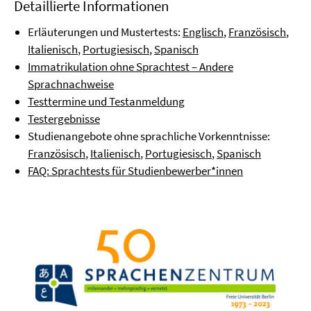
Detaillierte Informationen
Erläuterungen und Mustertests:
Englisch
,
Französisch
,
Italienisch
,
Portugiesisch
,
Spanisch
Immatrikulation ohne Sprachtest – Andere
Sprachnachweise
Testtermine und Testanmeldung
Testergebnisse
Studienangebote ohne sprachliche Vorkenntnisse:
Französisch
,
Italienisch
,
Portugiesisch
,
Spanisch
FAQ: Sprachtests für Studienbewerber*innen