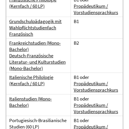
(Kernfach / 60 LP)
Propädeutikum /
Vorstudiensprachkurs
Grundschulpädagogik mit
B1
Wahlpflichtstudienfach
Französisch
Frankreichstudien (Mono-
B2
Bachelor)
Deutsch-Französische
Literatur- und Kulturstudien
(Mono-Bachelor)
Italienische Philologie
B1 oder
(Kernfach / 60 LP)
Propädeutikum /
Vorstudiensprachkurs
Italienstudien (Mono-
B1 oder
Bachelor)
Propädeutikum /
Vorstudiensprachkurs
Portugiesisch-Brasilianische
B1 oder
Studien (60 LP)
Propädeutikum /