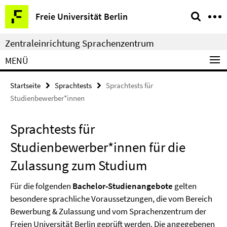
Springe
Service-
Freie Universität Berlin
direkt
Navigation
zu
Zentraleinrichtung Sprachenzentrum
Inhalt
MENÜ
Startseite
Sprachtests
Sprachtests für
Studienbewerber*innen
Sprachtests für
Studienbewerber*innen für die
Zulassung zum Studium
Für die folgenden
Bachelor-Studienangebote
gelten
besondere sprachliche Voraussetzungen, die vom Bereich
Bewerbung & Zulassung und vom Sprachenzentrum der
Freien Universität Berlin geprüft werden. Die angegebenen