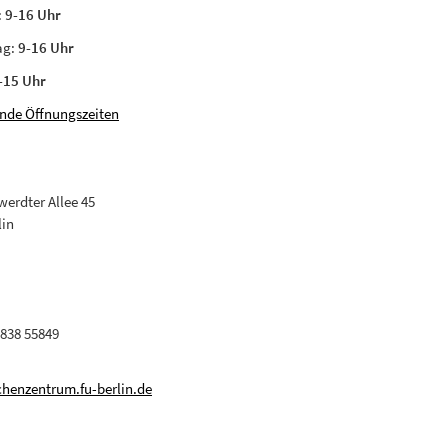
:
9-16 Uhr
ag:
9-16 Uhr
-15 Uhr
nde Öffnungszeiten
erdter Allee 45
lin
 838 55849
henzentrum.fu-berlin.de