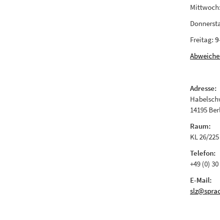
Mittwoch
Donnerst
Freitag:
9
Abweiche
Adresse:
Habelschw
14195 Ber
Raum:
KL 26/225
Telefon:
+49 (0) 30
E-Mail:
slz@sprac