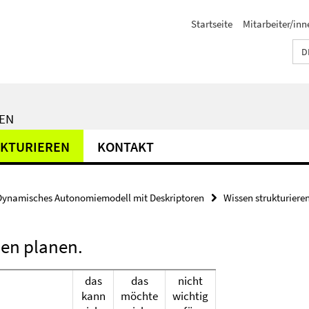
Startseite
Mitarbeiter/inn
D
EN
UKTURIEREN
KONTAKT
Dynamisches Autonomiemodell mit Deskriptoren
Wissen strukturiere
nen planen.
das
das
nicht
kann
möchte
wichtig