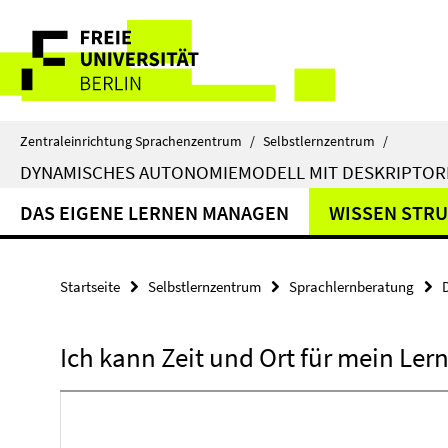
Springe
Service-
direkt
zu
Navigation
Inhalt
Zentraleinrichtung Sprachenzentrum
/
Selbstlernzentrum
/
DYNAMISCHES AUTONOMIEMODELL MIT DESKRIPTOR
DAS EIGENE LERNEN MANAGEN
WISSEN STR
Startseite
Selbstlernzentrum
Sprachlernberatung
Ich kann Zeit und Ort für mein Ler