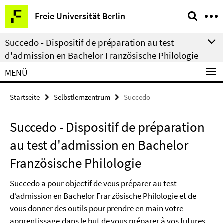
Springe
Service-
Freie Universität Berlin
direkt
Navigation
zu
Succedo - Dispositif de préparation au test
Inhalt
d'admission en Bachelor Französische Philologie
MENÜ
Startseite
Selbstlernzentrum
Succedo
Succedo - Dispositif de préparation
au test d'admission en Bachelor
Französische Philologie
Succedo
a
pour
objectif
de
vous
préparer
au
test
d‘admission
en Bachelor Französische Philologie et de
vous
donner des
outils
pour
prendre
en
main
votre
apprentissage,dans
le but de
vous
préparer
à
vos
futures