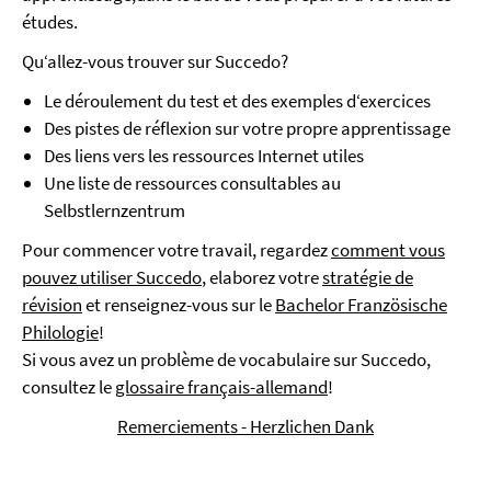
études
.
Qu‘allez-vous
trouver
sur
Succedo
?
Le
déroulement
du
test
et des
exemples
d‘exercices
Des
pistes
de
réflexion
sur
votre
propre
apprentissage
Des
liens
vers
les
ressources
Internet
utiles
Une
liste de
ressources
consultables
au
Selbstlernzentrum
Pour commencer votre travail, regardez
comment vous
pouvez utiliser Succedo
, elaborez votre
stratégie de
révision
et renseignez-vous sur le
Bachelor Französische
Philologie
!
Si vous avez un problème de vocabulaire sur Succedo,
consultez le
glossaire français-allemand
!
Remerciements - Herzlichen Dank