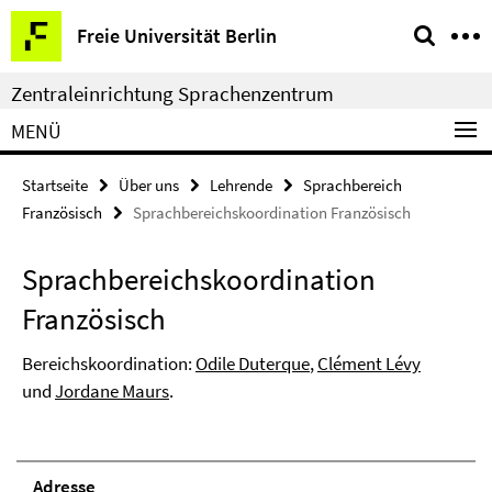
Springe
Service-
Freie Universität Berlin
direkt
Navigation
zu
Zentraleinrichtung Sprachenzentrum
Inhalt
MENÜ
Startseite
Über uns
Lehrende
Sprachbereich
Französisch
Sprachbereichskoordination Französisch
Sprachbereichskoordination
Französisch
Bereichskoordination:
Odile Duterque
,
Clément Lévy
und
Jordane Maurs
.
Adresse