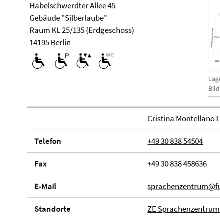
Habelschwerdter Allee 45
Ge­bäude "Silberlaube"
Raum KL 25/135 (Erdgeschoss)
14195 Berlin
Lag
Bil
Cristina Montellano 
Telefon
+49 30 838 54504
Fax
+49 30 838 458636
E-Mail
sprachenzentrum@fu
Stand­orte
ZE Sprachenzentrum