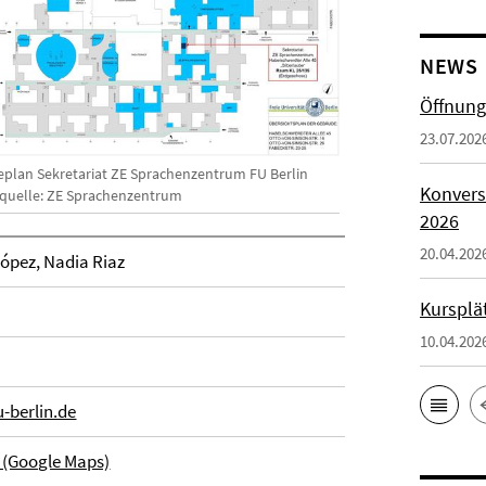
NEWS
Öffnung
23.07.202
eplan Sekretariat ZE Sprachenzentrum FU Berlin
Konvers
dquelle: ZE Sprachenzentrum
2026
20.04.202
López, Nadia Riaz
Kursplä
10.04.202
-berlin.de
 (Google Maps)