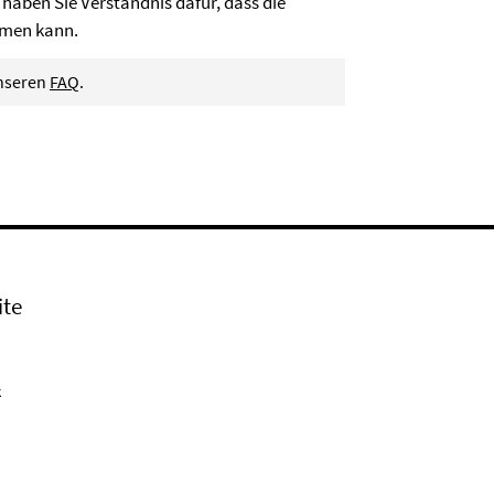
 haben Sie Verständnis dafür, dass die
hmen kann.
unseren
FAQ
.
ite
k