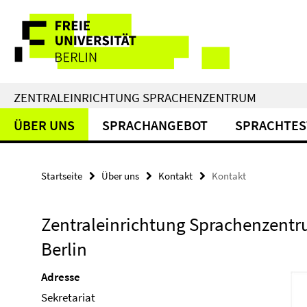
Springe
Service-
direkt
zu
Navigation
Inhalt
ZENTRALEINRICHTUNG SPRACHENZENTRUM
ÜBER UNS
SPRACHANGEBOT
SPRACHTES
Startseite
Über uns
Kontakt
Kontakt
Zentraleinrichtung Sprachenzentru
Berlin
Adresse
Sekretariat