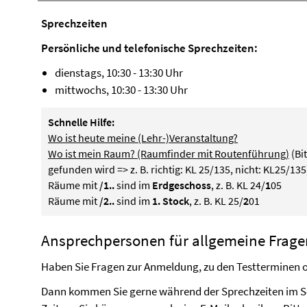
Sprech­zei­ten
Persönliche und telefonische Sprechzeiten:
dienstags, 10:30 - 13:30 Uhr
mittwochs, 10:30 - 13:30 Uhr
Schnelle Hilfe:
Wo ist heute meine (Lehr-)Veranstaltung?
Wo ist mein Raum? (Raumfinder mit Routenführung)
(Bi
gefunden wird => z. B. richtig: KL 25/135, nicht: KL25/135
Räume mit
/1..
sind im
Erdgeschoss
, z. B. KL 24/
1
05
Räume mit
/2..
sind im
1. Stock
, z. B. KL 25/
2
01
Ansprechpersonen für allgemeine Frage
Haben Sie Fragen zur Anmeldung, zu den Testterminen 
Dann kommen Sie gerne während der Sprechzeiten im Sekr