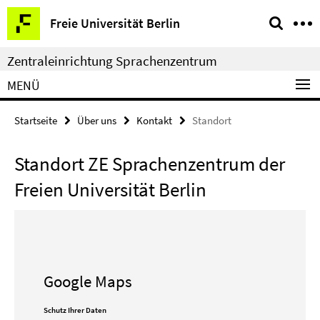
Springe
Service-
Freie Universität Berlin
direkt
Navigation
zu
Zentraleinrichtung Sprachenzentrum
Inhalt
MENÜ
Startseite
Über uns
Kontakt
Standort
Standort ZE Sprachenzentrum der
Freien Universität Berlin
Google Maps
Schutz Ihrer Daten