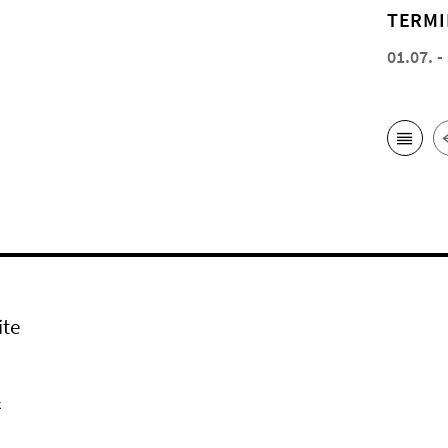
TERMI
01.07. -
ite
k