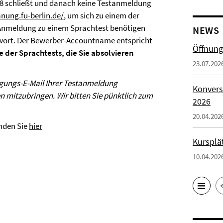
18 schließt und danach keine Testanmeldung
nung.fu-berlin.de/
, um sich zu einem der
Anmeldung zu einem Sprachtest benötigen
NEWS
ort. Der Bewerber-Accountname entspricht
Öffnung
e der Sprachtests, die Sie absolvieren
23.07.202
igungs-E-Mail Ihrer Testanmeldung
Konvers
en mitzubringen.
Wir bitten Sie pünktlich zum
2026
20.04.202
inden Sie
hier
Kursplä
10.04.202