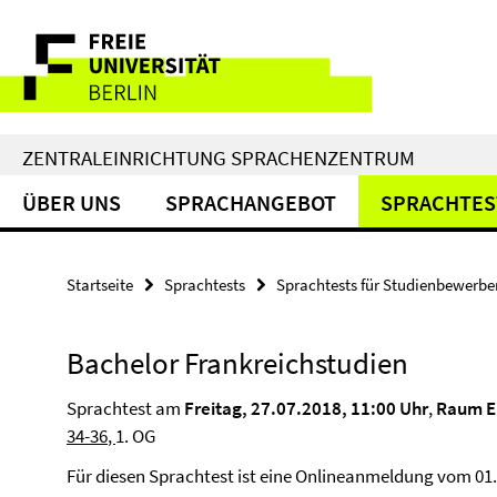
Springe
Service-
direkt
zu
Navigation
Inhalt
ZENTRALEINRICHTUNG SPRACHENZENTRUM
ÜBER UNS
SPRACHANGEBOT
SPRACHTES
Startseite
Sprachtests
Sprachtests für Studienbewerbe
Bachelor Frankreichstudien
Sprachtest am
Freitag, 27.07.2018, 11:00 Uhr
,
Raum E
34-36
,
1. OG
Für diesen Sprachtest ist eine Onlineanmeldung vom 01.06