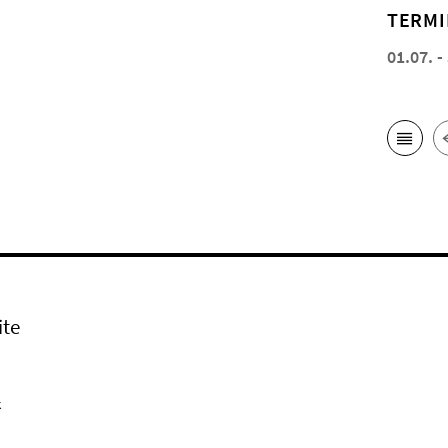
TERMI
01.07. -
ite
k