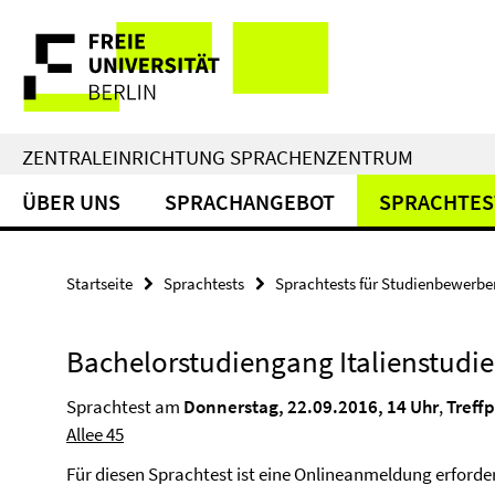
Springe
Service-
direkt
zu
Navigation
Inhalt
ZENTRALEINRICHTUNG SPRACHENZENTRUM
ÜBER UNS
SPRACHANGEBOT
SPRACHTES
Startseite
Sprachtests
Sprachtests für Studienbewerbe
Bachelorstudiengang Italienstudi
Sprachtest am
Donnerstag, 22.09.2016, 14 Uhr
,
Treff
Allee 45
Für diesen Sprachtest ist eine Onlineanmeldung erforderl