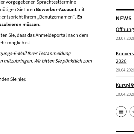
 der vorgegebenen Sprachtesttermine
ötigen Sie Ihren
Bewerber-Account
mit
 entspricht Ihrem „Benutzernamen“
. Es
NEWS
absolvieren müssen.
Öffnung
ten Sie, dass das Anmeldeportal nach dem
23.07.202
hr möglich ist.
igungs-E-Mail Ihrer Testanmeldung
Konvers
en mitzubringen.
Wir bitten Sie pünktlich zum
2026
20.04.202
inden Sie
hier
.
Kursplä
10.04.202