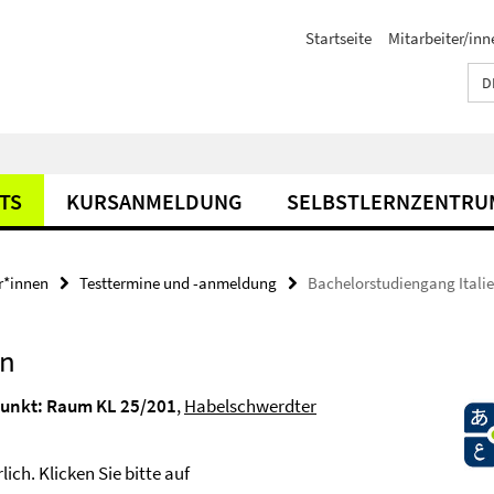
Startseite
Mitarbeiter/inn
D
TS
KURSANMELDUNG
SELBSTLERNZENTRU
r*innen
Testtermine und -anmeldung
Bachelorstudiengang Itali
en
punkt: Raum KL 25/201
,
Habelschwerdter
ich. Klicken Sie bitte auf