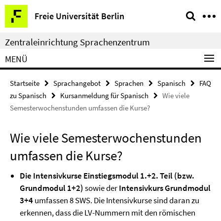
Springe
Service-
Freie Universität Berlin
direkt
Navigation
zu
Zentraleinrichtung Sprachenzentrum
Inhalt
MENÜ
Startseite
Sprachangebot
Sprachen
Spanisch
FAQ
zu Spanisch
Kursanmeldung für Spanisch
Wie viele
Semesterwochenstunden umfassen die Kurse?
Wie viele Semesterwochenstunden
umfassen die Kurse?
Die Intensivkurse Einstiegsmodul 1.+2. Teil (bzw.
Grundmodul 1+2)
sowie der
Intensivkurs Grundmodul
3+4
umfassen 8 SWS. Die Intensivkurse sind daran zu
erkennen, dass die LV-Nummern mit den römischen