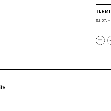
TERMI
01.07. -
ite
k