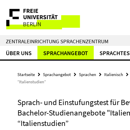
Springe
Service-
direkt
zu
Navigation
Inhalt
ZENTRALEINRICHTUNG SPRACHENZENTRUM
ÜBER UNS
SPRACHANGEBOT
SPRACHTES
Startseite
Sprachangebot
Sprachen
Italienisch
“Italienstudien”
Sprach- und Einstufungstest für Be
Bachelor-Studienangebote "Italien
“Italienstudien”