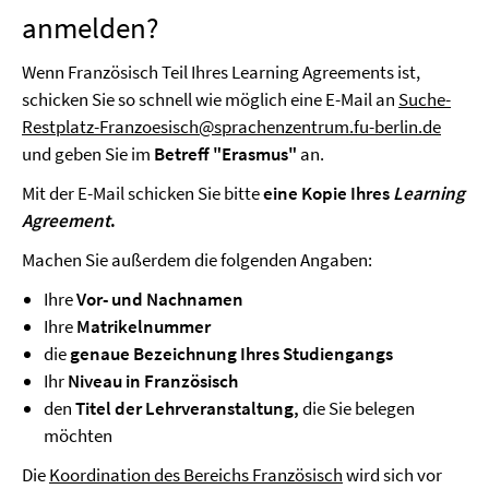
anmelden?
Wenn Französisch Teil Ihres Learning Agreements ist,
schicken Sie so schnell wie möglich eine E-Mail an
Suche-
Restplatz-Franzoesisch@sprachenzentrum.fu-berlin.de
und geben Sie im
Betreff "Erasmus"
an.
Mit der E-Mail schicken Sie bitte
eine Kopie Ihres
Learning
Agreement
.
Machen Sie außerdem die folgenden Angaben:
Ihre
Vor- und Nachnamen
Ihre
Matrikelnummer
die
genaue Bezeichnung Ihres Studiengangs
Ihr
Niveau in Französisch
den
Titel der Lehrveranstaltung,
die Sie belegen
möchten
Die
Koordination des Bereichs Französisch
wird sich vor