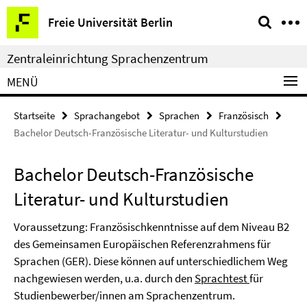
Springe
Service-
Freie Universität Berlin
direkt
Navigation
zu
Zentraleinrichtung Sprachenzentrum
Inhalt
MENÜ
Startseite
Sprachangebot
Sprachen
Französisch
Bachelor Deutsch-Französische Literatur- und Kulturstudien
Bachelor Deutsch-Französische
Literatur- und Kulturstudien
Voraussetzung: Französischkenntnisse auf dem Niveau B2
des Gemeinsamen Europäischen Referenzrahmens für
Sprachen (GER). Diese können auf unterschiedlichem Weg
nachgewiesen werden, u.a. durch den
Sprachtest
für
Studienbewerber/innen am Sprachenzentrum.