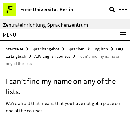
Springe
Service-
Freie Universität Berlin
direkt
Navigation
zu
Zentraleinrichtung Sprachenzentrum
Inhalt
MENÜ
Startseite
Sprachangebot
Sprachen
Englisch
FAQ
zu Englisch
ABV English courses
I can’t find my name on
any of the lists.
I can’t find my name on any of the
lists.
We're afraid that means that you have not got a place on
one of the courses.