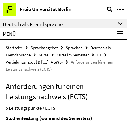
Springe
Service-
Freie Universität Berlin
direkt
Navigation
zu
Deutsch als Fremdsprache
Inhalt
MENÜ
Startseite
Sprachangebot
Sprachen
Deutsch als
Fremdsprache
Kurse
Kurse im Semester
C1
Vertiefungsmodul B [C1] (4 SWS)
Anforderungen für einen
Leistungsnachweis (ECTS)
Anforderungen für einen
Leistungsnachweis (ECTS)
5 Leistungspunkte / ECTS
Studienleistung (während des Semesters)