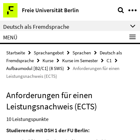
Springe
Service-
Freie Universität Berlin
direkt
Navigation
zu
Deutsch als Fremdsprache
Inhalt
MENÜ
Startseite
Sprachangebot
Sprachen
Deutsch als
Fremdsprache
Kurse
Kurse im Semester
C1
Aufbaumodul [B2/C1] (8 SWS)
Anforderungen für einen
Leistungsnachweis (ECTS)
Anforderungen für einen
Leistungsnachweis (ECTS)
10 Leistungspunkte
Studierende mit DSH 1 der FU Berlin: