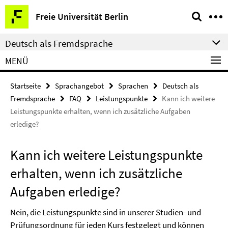
Springe
Service-
Freie Universität Berlin
direkt
Navigation
zu
Deutsch als Fremdsprache
Inhalt
MENÜ
Startseite
Sprachangebot
Sprachen
Deutsch als
Fremdsprache
FAQ
Leistungspunkte
Kann ich weitere
Leistungspunkte erhalten, wenn ich zusätzliche Aufgaben
erledige?
Kann ich weitere Leistungspunkte
erhalten, wenn ich zusätzliche
Aufgaben erledige?
Nein, die Leistungspunkte sind in unserer Studien- und
Prüfungsordnung für jeden Kurs festgelegt und können