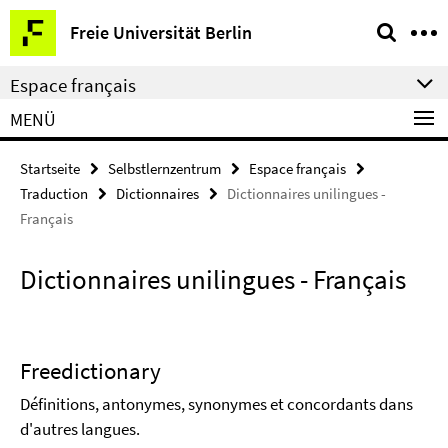
Springe
Service-
Freie Universität Berlin
direkt
Navigation
zu
Espace français
Inhalt
MENÜ
Startseite
Selbstlernzentrum
Espace français
Traduction
Dictionnaires
Dictionnaires unilingues -
Français
Dictionnaires unilingues - Français
Freedictionary
Définitions, antonymes, synonymes et concordants dans
d'autres langues.