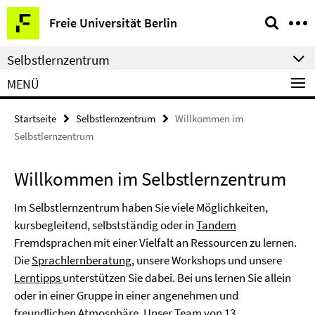
Springe
Service-
Freie Universität Berlin
direkt
Navigation
zu
Selbstlernzentrum
Inhalt
MENÜ
Startseite
Selbstlernzentrum
Willkommen im
Selbstlernzentrum
Willkommen im Selbstlernzentrum
Im Selbstlernzentrum haben Sie viele Möglichkeiten,
kursbegleitend, selbstständig oder in
Tandem
Fremdsprachen mit einer Vielfalt an Ressourcen zu lernen.
Die
Sprachlernberatung
, unsere Workshops und unsere
Lerntipps
unterstützen Sie dabei. Bei uns lernen Sie allein
oder in einer Gruppe in einer angenehmen und
freundlichen Atmosphäre. Unser Team von 13