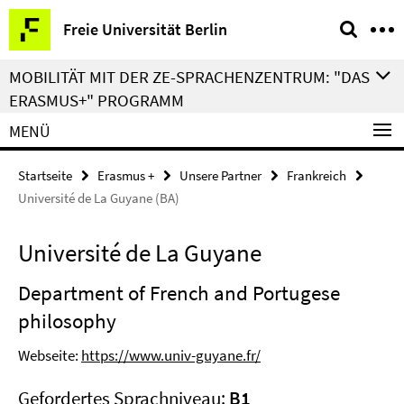
Springe
Service-
Freie Universität Berlin
direkt
Navigation
zu
MOBILITÄT MIT DER ZE-SPRACHENZENTRUM: "DAS
Inhalt
ERASMUS+" PROGRAMM
MENÜ
Startseite
Erasmus +
Unsere Partner
Frankreich
Université de La Guyane (BA)
Université de La Guyane
Department of French and Portugese
philosophy
Webseite:
https://www.univ-guyane.fr/
Gefordertes Sprachniveau:
B1