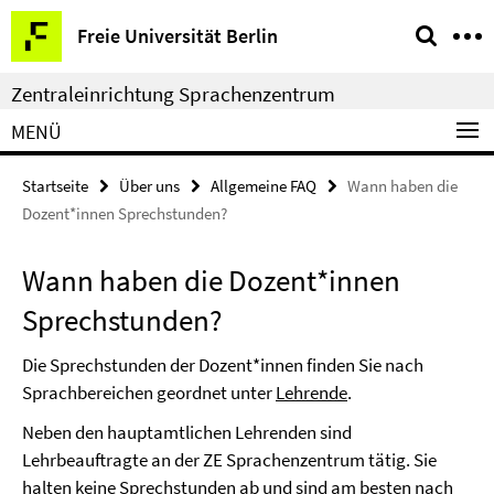
Springe
Service-
Freie Universität Berlin
direkt
Navigation
zu
Zentraleinrichtung Sprachenzentrum
Inhalt
MENÜ
Startseite
Über uns
Allgemeine FAQ
Wann haben die
Dozent*innen Sprechstunden?
Wann haben die Dozent*innen
Sprechstunden?
Die Sprechstunden der Dozent*innen finden Sie nach
Sprachbereichen geordnet unter
Lehrende
.
Neben den hauptamtlichen Lehrenden sind
Lehrbeauftragte an der ZE Sprachenzentrum tätig. Sie
halten keine Sprechstunden ab und sind am besten nach