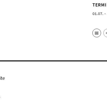
TERMI
01.07. -
ite
k