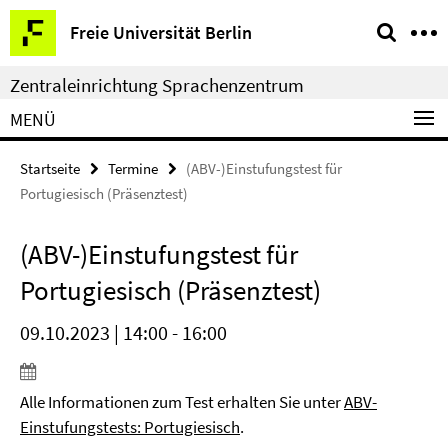
Springe
Service-
Freie Universität Berlin
direkt
Navigation
zu
Zentraleinrichtung Sprachenzentrum
Inhalt
MENÜ
Startseite
Termine
(ABV-)Einstufungstest für
Portugiesisch (Präsenztest)
(ABV-)Einstufungstest für
Portugiesisch (Präsenztest)
09.10.2023 | 14:00 - 16:00
Alle Informationen zum Test erhalten Sie unter
ABV-
Einstufungstests: Portugiesisch
.