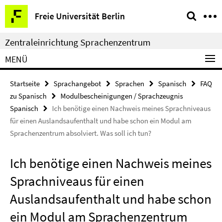
Springe
Service-
Freie Universität Berlin
direkt
Navigation
zu
Zentraleinrichtung Sprachenzentrum
Inhalt
MENÜ
Startseite
Sprachangebot
Sprachen
Spanisch
FAQ
zu Spanisch
Modulbescheinigungen / Sprachzeugnis
Spanisch
Ich benötige einen Nachweis meines Sprachniveaus
für einen Auslandsaufenthalt und habe schon ein Modul am
Sprachenzentrum absolviert. Was soll ich tun?
Ich benötige einen Nachweis meines
Sprachniveaus für einen
Auslandsaufenthalt und habe schon
ein Modul am Sprachenzentrum