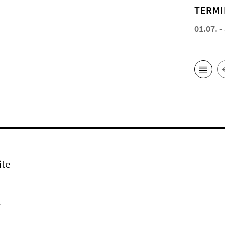
TERMI
01.07. -
ite
k