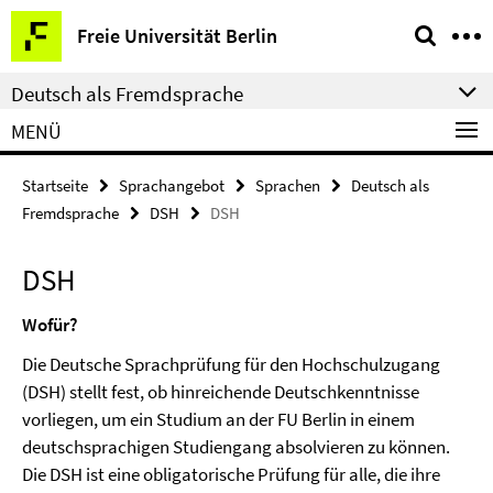
Springe
Service-
Freie Universität Berlin
direkt
Navigation
zu
Deutsch als Fremdsprache
Inhalt
MENÜ
Startseite
Sprachangebot
Sprachen
Deutsch als
Fremdsprache
DSH
DSH
DSH
Wofür?
Die Deutsche Sprachprüfung für den Hochschulzugang
(DSH) stellt fest, ob hinreichende Deutschkenntnisse
vorliegen, um ein Studium an der FU Berlin in einem
deutschsprachigen Studiengang absolvieren zu können.
Die DSH ist eine obligatorische Prüfung für alle, die ihre