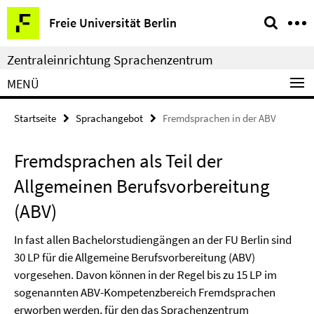
Springe
Service-
Freie Universität Berlin
direkt
Navigation
zu
Zentraleinrichtung Sprachenzentrum
Inhalt
MENÜ
Startseite
Sprachangebot
Fremdsprachen in der ABV
Fremdsprachen als Teil der
Allgemeinen Berufsvorbereitung
(ABV)
In fast allen Bachelorstudiengängen an der FU Berlin sind
30 LP für die Allgemeine Berufsvorbereitung (ABV)
vorgesehen. Davon können in der Regel bis zu 15 LP im
sogenannten ABV-Kompetenzbereich Fremdsprachen
erworben werden, für den das Sprachenzentrum