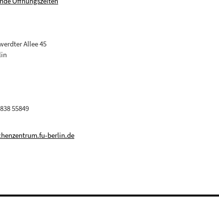
nde Öffnungszeiten
erdter Allee 45
lin
 838 55849
henzentrum.fu-berlin.de