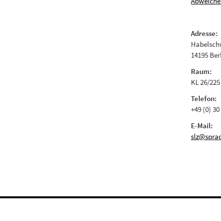
Abweiche
Adresse:
Habelschw
14195 Ber
Raum:
KL 26/225
Telefon:
+49 (0) 30
E-Mail:
slz@sprac