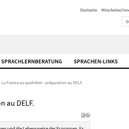
Startseite
Mitarbeiter/inn
D
SPRACHLERNBERATUNG
SPRACHEN-LINKS
La France au quotidien : préparation au DELF.
on au DELF.
ben und die Lebensweise der Franzosen. Es