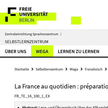
Springe
Service-
direkt
zu
Navigation
Inhalt
Zentraleinrichtung Sprachenzentrum
/
SELBSTLERNZENTRUM
ÜBER UNS
WEGA
LERNEN ZU LERNEN
Startseite
Selbstlernzentrum
Wega
Französisch
La France au quotidien : préparati
FR_TE_14_100_1_EX
Abstract:
Lese- und Übungsbuch über das Alltagsle