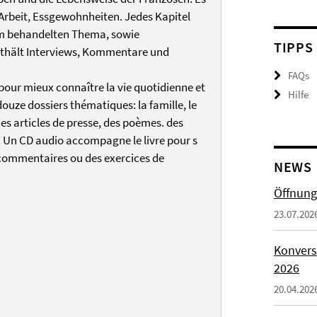
 Arbeit, Essgewohnheiten. Jedes Kapitel
um behandelten Thema, sowie
TIPPS
thält Interviews, Kommentare und
FAQs
 pour mieux connaître la vie quotidienne et
Hilfe
douze dossiers thématiques: la famille, le
 des articles de presse, des poèmes. des
. Un CD audio accompagne le livre pour s
s commentaires ou des exercices de
NEWS
Öffnung
23.07.202
Konvers
2026
20.04.202