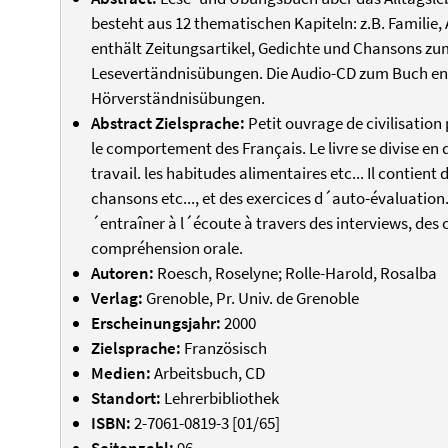
besteht aus 12 thematischen Kapiteln: z.B. Familie,
enthält Zeitungsartikel, Gedichte und Chansons z
Lesevertändnisübungen. Die Audio-CD zum Buch en
Hörverständnisübungen.
Abstract Zielsprache:
Petit ouvrage de civilisation
le comportement des Français. Le livre se divise en 
travail. les habitudes alimentaires etc... Il contient
chansons etc..., et des exercices d´auto-évaluation
´entraîner à l´écoute à travers des interviews, de
compréhension orale.
Autoren:
Roesch, Roselyne; Rolle-Harold, Rosalba
Verlag:
Grenoble, Pr. Univ. de Grenoble
Erscheinungsjahr:
2000
Zielsprache:
Französisch
Medien:
Arbeitsbuch, CD
Standort:
Lehrerbibliothek
ISBN:
2-7061-0819-3 [01/65]