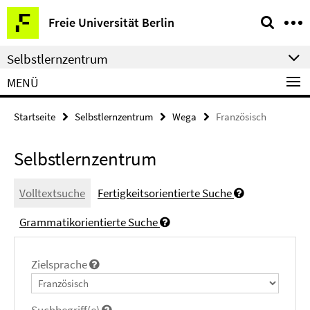
Springe
Service-
Freie Universität Berlin
direkt
Navigation
zu
Selbstlernzentrum
Inhalt
MENÜ
Startseite
Selbstlernzentrum
Wega
Französisch
Selbstlernzentrum
Volltextsuche
Fertigkeitsorientierte Suche
Grammatikorientierte Suche
Zielsprache