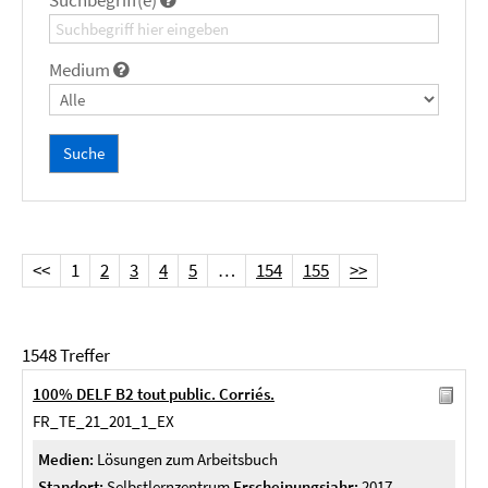
Suchbegriff(e)
Medium
<<
1
2
3
4
5
…
154
155
>>
1548 Treffer
100% DELF B2 tout public. Corriés.
FR_TE_21_201_1_EX
Medien:
Lösungen zum Arbeitsbuch
Standort:
Selbstlernzentrum
Erscheinungsjahr:
2017