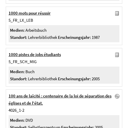
1000 mots pour réussir
5_FR_LX_LEB
Medien:
Arbeitsbuch
Standort:
Lehrerbibliothek
Erscheinungsjahr:
1987
1000 pistes de jobs étudiants
5_FR_SCH_MIG
Medien:
Buch
Standort:
Lehrerbibliothek
Erscheinungsjahr:
2005
100 ans de laïcité : centenaire de la loi de séparation des
églises et de l'état.
4026_1-2
Medien:
DVD
Standort:
Selbstlernzentrum
Erscheinungsjahr:
2005