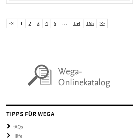
<<
1
2
3
4
5
…
154
155
>>
TIPPS FÜR WEGA
FAQs
Hilfe