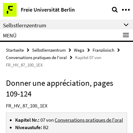
Springe
Service-
Freie Universität Berlin
direkt
Navigation
zu
Selbstlernzentrum
Inhalt
MENÜ
Startseite
Selbstlernzentrum
Wega
Französisch
Conversations pratiques de l'oral
Kapitel 07 von
FR_HV_87_100_1EX
Donner une appréciation, pages
109-124
FR_HV_87_100_1EX
Kapitel Nr.:
07 von
Conversations pratiques de l'oral
Niveaustufe:
B2