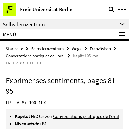
Springe
Service-
Freie Universität Berlin
direkt
Navigation
zu
Selbstlernzentrum
Inhalt
MENÜ
Startseite
Selbstlernzentrum
Wega
Französisch
Conversations pratiques de l'oral
Kapitel 05 von
FR_HV_87_100_1EX
Exprimer ses sentiments, pages 81-
95
FR_HV_87_100_1EX
Kapitel Nr.:
05 von
Conversations pratiques de l'oral
Niveaustufe:
B1