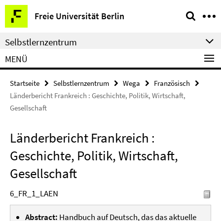
Springe
Service-
Freie Universität Berlin
direkt
Navigation
zu
Selbstlernzentrum
Inhalt
MENÜ
Startseite
Selbstlernzentrum
Wega
Französisch
Länderbericht Frankreich : Geschichte, Politik, Wirtschaft,
Gesellschaft
Länderbericht Frankreich :
Geschichte, Politik, Wirtschaft,
Gesellschaft
6_FR_1_LAEN
Abstract:
Handbuch auf Deutsch, das das aktuelle