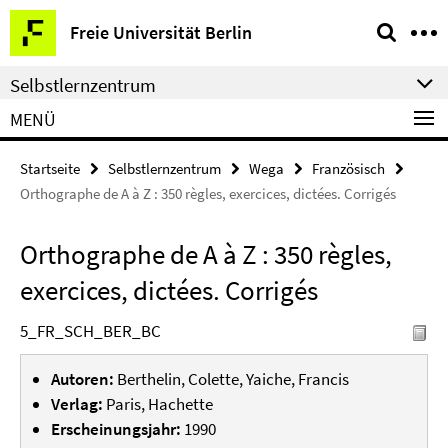
Springe
Service-
Freie Universität Berlin
direkt
Navigation
zu
Selbstlernzentrum
Inhalt
MENÜ
Startseite
Selbstlernzentrum
Wega
Französisch
Orthographe de A à Z : 350 règles, exercices, dictées. Corrigés
Orthographe de A à Z : 350 règles,
exercices, dictées. Corrigés
5_FR_SCH_BER_BC
Autoren:
Berthelin, Colette, Yaiche, Francis
Verlag:
Paris, Hachette
Erscheinungsjahr:
1990