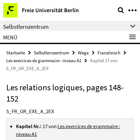
Springe
Service-
Freie Universität Berlin
direkt
Navigation
zu
Selbstlernzentrum
Inhalt
MENÜ
Startseite
Selbstlernzentrum
Wega
Französisch
Les exercices de grammaire : niveau A1
Kapitel 17 von
5_FR_GR_EXE_A_2EX
Les relations logiques, pages 148-
152
5_FR_GR_EXE_A_2EX
Kapitel Nr.:
17 von
Les exercices de grammaire :
niveau A1