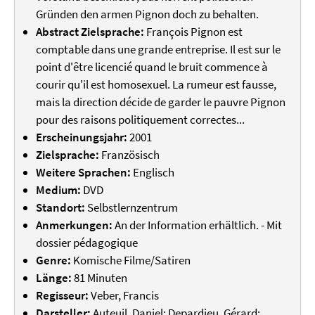
Gründen den armen Pignon doch zu behalten.
Abstract Zielsprache:
François Pignon est
comptable dans une grande entreprise. Il est sur le
point d'être licencié quand le bruit commence à
courir qu'il est homosexuel. La rumeur est fausse,
mais la direction décide de garder le pauvre Pignon
pour des raisons politiquement correctes...
Erscheinungsjahr:
2001
Zielsprache:
Französisch
Weitere Sprachen:
Englisch
Medium:
DVD
Standort:
Selbstlernzentrum
Anmerkungen:
An der Information erhältlich. - Mit
dossier pédagogique
Genre:
Komische Filme/Satiren
Länge:
81 Minuten
Regisseur:
Veber, Francis
Darsteller:
Auteuil, Daniel; Depardieu, Gérard;