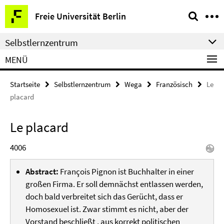
Springe
Service-
Freie Universität Berlin
direkt
Navigation
zu
Selbstlernzentrum
Inhalt
MENÜ
Startseite
Selbstlernzentrum
Wega
Französisch
Le
placard
Le placard
4006
Abstract:
François Pignon ist Buchhalter in einer
großen Firma. Er soll demnächst entlassen werden,
doch bald verbreitet sich das Gerücht, dass er
Homosexuel ist. Zwar stimmt es nicht, aber der
Vorstand beschließt , aus korrekt politischen