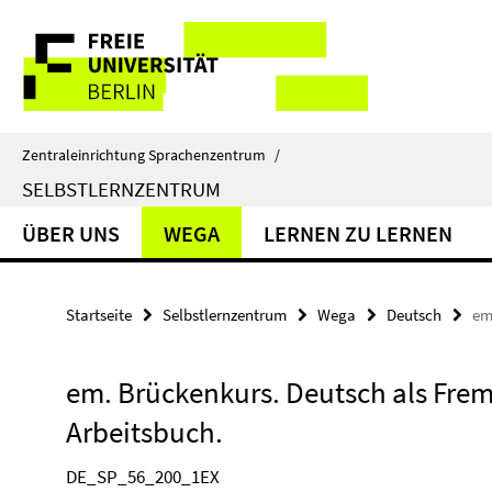
Springe
Service-
direkt
zu
Navigation
Inhalt
Zentraleinrichtung Sprachenzentrum
/
SELBSTLERNZENTRUM
ÜBER UNS
WEGA
LERNEN ZU LERNEN
Startseite
Selbstlernzentrum
Wega
Deutsch
em
em. Brückenkurs. Deutsch als Fremd
Arbeitsbuch.
DE_SP_56_200_1EX