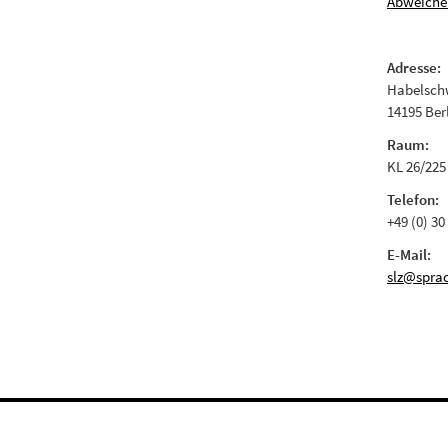
Abweiche
Adresse:
Habelschw
14195 Ber
Raum:
KL 26/225
Telefon:
+49 (0) 30
E-Mail:
slz@sprac