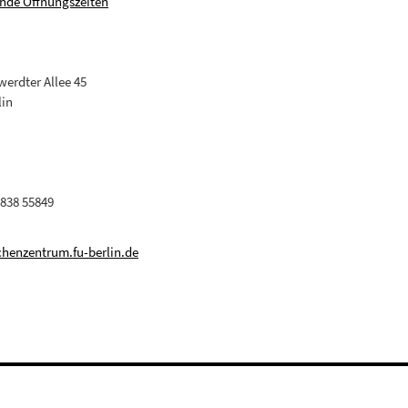
nde Öffnungszeiten
erdter Allee 45
lin
 838 55849
henzentrum.fu-berlin.de