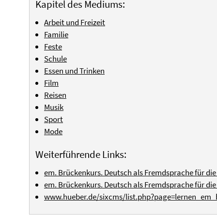
Kapitel des Mediums:
Arbeit und Freizeit
Familie
Feste
Schule
Essen und Trinken
Film
Reisen
Musik
Sport
Mode
Weiterführende Links:
em. Brückenkurs. Deutsch als Fremdsprache für die
em. Brückenkurs. Deutsch als Fremdsprache für die 
www.hueber.de/sixcms/list.php?page=lernen_em