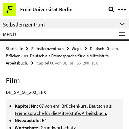
Springe
Service-
Freie Universität Berlin
direkt
Navigation
zu
Selbstlernzentrum
Inhalt
MENÜ
Startseite
Selbstlernzentrum
Wega
Deutsch
em.
Brückenkurs. Deutsch als Fremdsprache für die Mittelstufe.
Arbeitsbuch.
Kapitel 06 von DE_SP_56_200_1EX
Film
DE_SP_56_200_1EX
Kapitel Nr.:
07 von
em. Brückenkurs. Deutsch als
Fremdsprache für die Mittelstufe. Arbeitsbuch.
Niveaustufe:
B1
Wortschatz:
Grundwortschatz