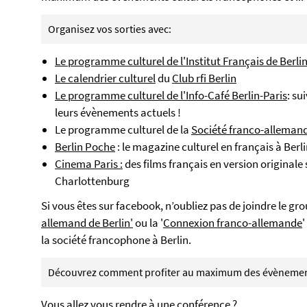
Organisez vos sorties avec:
Le programme culturel de l'Institut Français de Berli
Le calendrier culturel
du
Club rfi Berlin
Le programme culturel de l'Info-Café Berlin-Paris
: su
leurs évènements actuels !
Le programme culturel de la
Société franco-allemand
Berlin Poche
: le magazine culturel en français à Berl
Cinema Paris :
des films français en version originale
Charlottenburg
Si vous êtes sur facebook, n’oubliez pas de joindre le gro
allemand de Berlin'
ou la '
Connexion franco-allemande
'
la société francophone à Berlin.
Découvrez comment profiter au maximum des évènement
Vous allez vous rendre à une
conférence
?