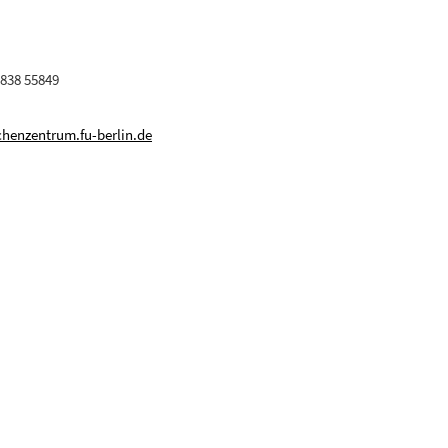
 838 55849
henzentrum.fu-berlin.de