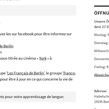
ÖFFNU
Unsere Ö
n
dem 27.0
ivez-les sur facebook pour être informez sur
Montag:
Dienstag
e Berlin
Mittwoch
in
 sous-titrée au cinéma «
York
» à
Donnerst
Freitag:
9
upe '
Les Français de Berlin
', le groupe
'franco-
Abweiche
 pour être à jour en ce qui concerne la vie de
Adresse:
Habelschw
s pour votre apprentissage de langue:
14195 Ber