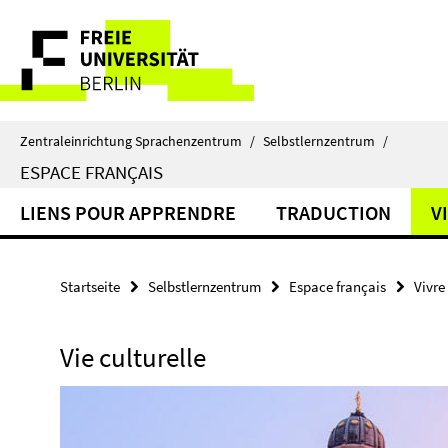
Springe
Service-
direkt
zu
Navigation
Inhalt
Zentraleinrichtung Sprachenzentrum
/
Selbstlernzentrum
/
ESPACE FRANÇAIS
LIENS POUR APPRENDRE
TRADUCTION
V
Startseite
Selbstlernzentrum
Espace français
Vivre
Vie culturelle