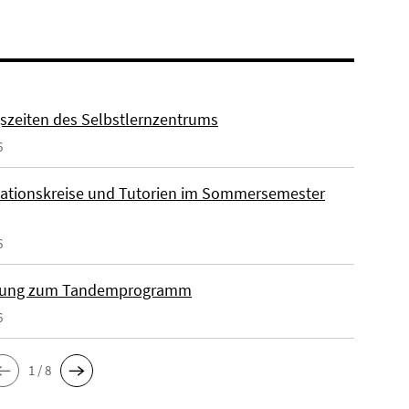
szeiten des Selbstlernzentrums
6
ationskreise und Tutorien im Sommersemester
6
ung zum Tandemprogramm
6
1 / 8