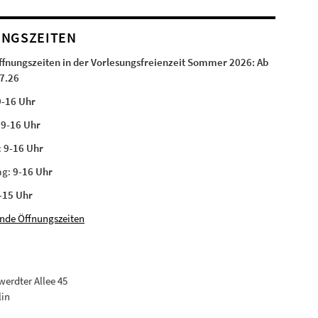
NGSZEITEN
ffnungszeiten in der Vorlesungsfreienzeit Sommer 2026:
Ab
7.26
9-16 Uhr
:
9-16 Uhr
:
9-16 Uhr
ag:
9-16 Uhr
-15 Uhr
nde Öffnungszeiten
erdter Allee 45
lin