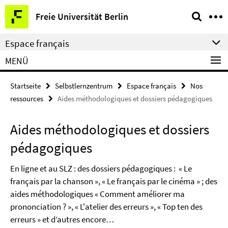
Springe
Service-
Freie Universität Berlin
direkt
Navigation
zu
Espace français
Inhalt
MENÜ
Startseite
Selbstlernzentrum
Espace français
Nos
ressources
Aides méthodologiques et dossiers pédagogiques
Aides méthodologiques et dossiers
pédagogiques
En ligne et au SLZ : des dossiers pédagogiques : « Le
français par la chanson », « Le français par le cinéma » ; des
aides méthodologiques « Comment améliorer ma
prononciation ? », « L'atelier des erreurs », « Top ten des
erreurs » et d’autres encore…