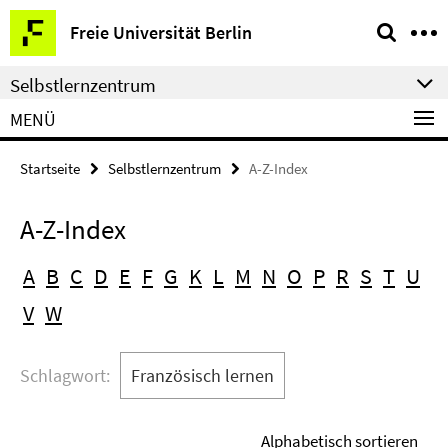
Springe
Service-
Freie Universität Berlin
direkt
Navigation
zu
Selbstlernzentrum
Inhalt
MENÜ
Startseite
Selbstlernzentrum
A-Z-Index
A-Z-Index
A
B
C
D
E
F
G
K
L
M
N
O
P
R
S
T
U
V
W
Schlagwort:
Französisch lernen
Alphabetisch sortieren