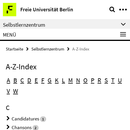
Springe
Service-
Freie Universität Berlin
direkt
Navigation
zu
Selbstlernzentrum
Inhalt
MENÜ
Startseite
Selbstlernzentrum
A-Z-Index
A-Z-Index
A
B
C
D
E
F
G
K
L
M
N
O
P
R
S
T
U
V
W
C
Candidatures
1
Chansons
2