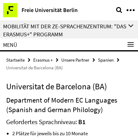
Springe
Service-
Freie Universität Berlin
direkt
Navigation
zu
MOBILITÄT MIT DER ZE-SPRACHENZENTRUM: "DAS
Inhalt
ERASMUS+" PROGRAMM
MENÜ
Startseite
Erasmus +
Unsere Partner
Spanien
Universitat de Barcelona (BA)
Universitat de Barcelona (BA)
Department of Modern EC Languages
(Spanish and German Philology)
Gefordertes Sprachniveau:
B1
2 Plätze für jeweils bis zu 10 Monate