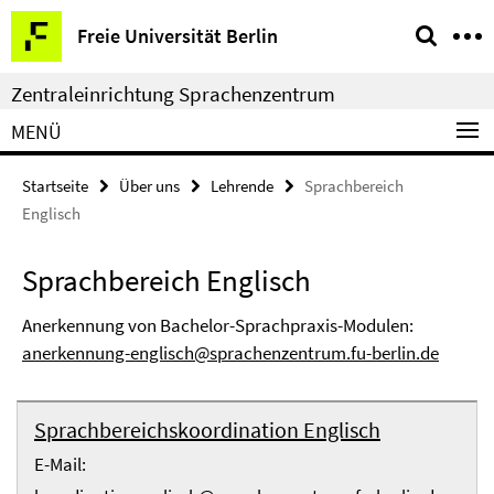
Springe
Service-
Freie Universität Berlin
direkt
Navigation
zu
Zentraleinrichtung Sprachenzentrum
Inhalt
MENÜ
Startseite
Über uns
Lehrende
Sprachbereich
Englisch
Sprachbereich Englisch
Anerkennung von Bachelor-Sprachpraxis-Modulen:
anerkennung-englisch@sprachenzentrum.fu-berlin.de
Sprachbereichskoordination Englisch
E-Mail: