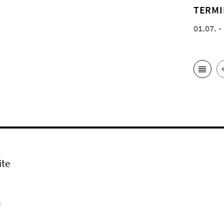
TERMI
01.07. -
ite
k