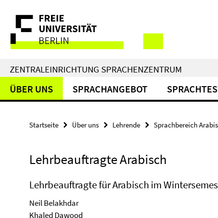
Springe
Service-
direkt
zu
Navigation
Inhalt
ZENTRALEINRICHTUNG SPRACHENZENTRUM
ÜBER UNS
SPRACHANGEBOT
SPRACHTES
Startseite
Über uns
Lehrende
Sprachbereich Arabi
Lehrbeauftragte Arabisch
Lehrbeauftragte für Arabisch im Wintersemes
Neil Belakhdar
Khaled Dawood