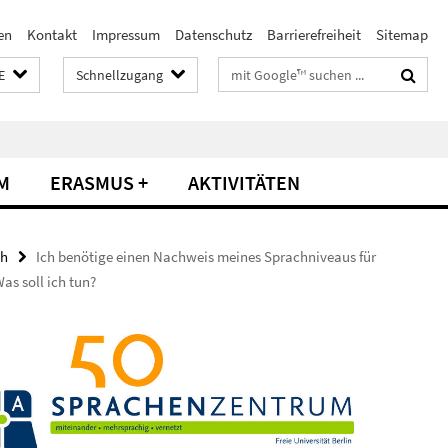
en
Kontakt
Impressum
Datenschutz
Barrierefreiheit
Sitemap
Suchbegriffe
E
Schnellzugang
M
ERASMUS +
AKTIVITÄTEN
ch
Ich benötige einen Nachweis meines Sprachniveaus für
as soll ich tun?