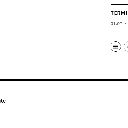
TERMI
01.07. -
ite
k