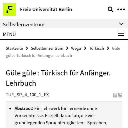
Springe
Service-
Freie Universität Berlin
direkt
Navigation
zu
Selbstlernzentrum
Inhalt
MENÜ
Startseite
Selbstlernzentrum
Wega
Türkisch
Güle
güle : Türkisch für Anfänger. Lehrbuch
Güle güle : Türkisch für Anfänger.
Lehrbuch
TUE_SP_4_100_1_EX
Abstract:
Ein Lehrwerk für Lernende ohne
Vorkenntnisse. Es zielt darauf ab, die vier
grundlegenden Sprachfertigkeiten – Sprechen,