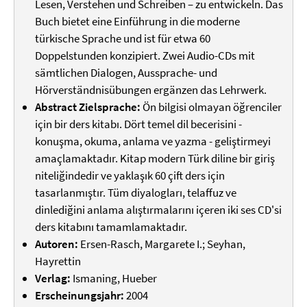
Lesen, Verstehen und Schreiben – zu entwickeln. Das
Buch bietet eine Einführung in die moderne
türkische Sprache und ist für etwa 60
Doppelstunden konzipiert. Zwei Audio-CDs mit
sämtlichen Dialogen, Aussprache- und
Hörverständnisübungen ergänzen das Lehrwerk.
Abstract Zielsprache:
Ön bilgisi olmayan öğrenciler
için bir ders kitabı. Dört temel dil becerisini -
konuşma, okuma, anlama ve yazma - geliştirmeyi
amaçlamaktadır. Kitap modern Türk diline bir giriş
niteliğindedir ve yaklaşık 60 çift ders için
tasarlanmıştır. Tüm diyalogları, telaffuz ve
dinlediğini anlama alıştırmalarını içeren iki ses CD'si
ders kitabını tamamlamaktadır.
Autoren:
Ersen-Rasch, Margarete I.; Seyhan,
Hayrettin
Verlag:
Ismaning, Hueber
Erscheinungsjahr:
2004