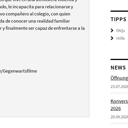
ado, le incapacita para relacionarse y
evo compañero al colegio, con quien
TIPPS
inda de conocer una realidad familiar
r y finalmente ser capaz de enfrentarse a la
FAQs
Hilfe
NEWS
e/Gegenwartsfilme
Öffnung
23.07.202
Konvers
2026
20.04.202