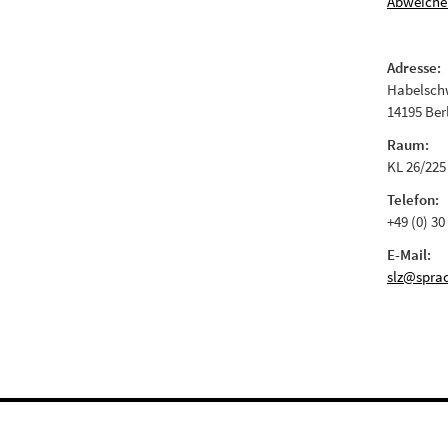
Abweiche
Adresse:
Habelschw
14195 Ber
Raum:
KL 26/225
Telefon:
+49 (0) 30
E-Mail:
slz@sprac