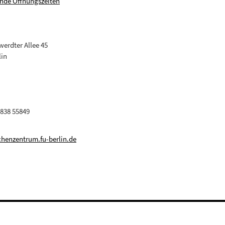
nde Öffnungszeiten
erdter Allee 45
lin
 838 55849
henzentrum.fu-berlin.de