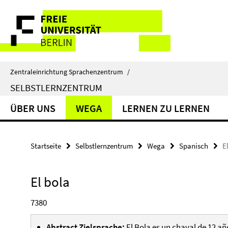
Springe
Service-
direkt
zu
Navigation
Inhalt
Zentraleinrichtung Sprachenzentrum
/
SELBSTLERNZENTRUM
ÜBER UNS
WEGA
LERNEN ZU LERNEN
Startseite
Selbstlernzentrum
Wega
Spanisch
E
El bola
7380
Abstract Zielsprache:
El Bola es un chaval de 12 a