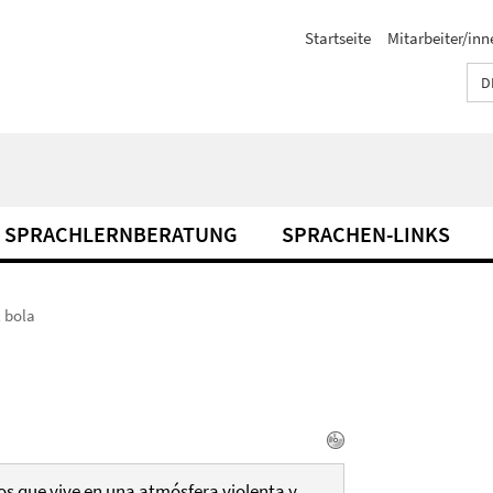
Startseite
Mitarbeiter/inn
D
SPRACHLERNBERATUNG
SPRACHEN-LINKS
l bola
ños que vive en una atmósfera violenta y