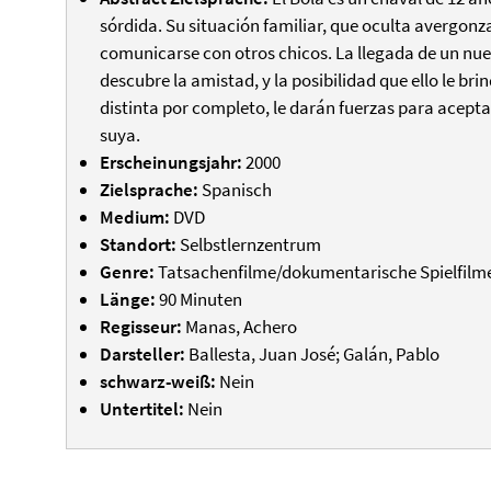
sórdida. Su situación familiar, que oculta avergonz
comunicarse con otros chicos. La llegada de un nu
descubre la amistad, y la posibilidad que ello le br
distinta por completo, le darán fuerzas para acepta
suya.
Erscheinungsjahr:
2000
Zielsprache:
Spanisch
Medium:
DVD
Standort:
Selbstlernzentrum
Genre:
Tatsachenfilme/dokumentarische Spielfilm
Länge:
90 Minuten
Regisseur:
Manas, Achero
Darsteller:
Ballesta, Juan José; Galán, Pablo
schwarz-weiß:
Nein
Untertitel:
Nein