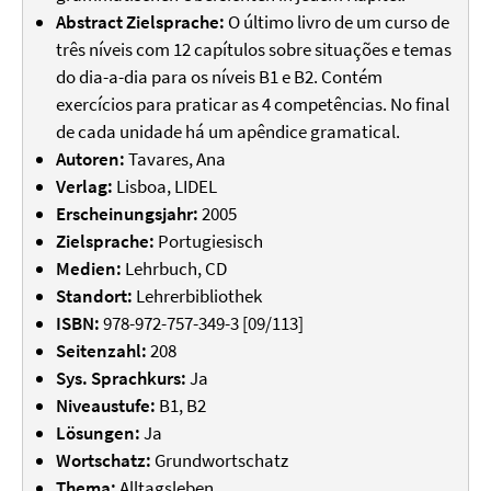
Abstract Zielsprache:
O último livro de um curso de
três níveis com 12 capítulos sobre situações e temas
do dia-a-dia para os níveis B1 e B2. Contém
exercícios para praticar as 4 competências. No final
de cada unidade há um apêndice gramatical.
Autoren:
Tavares, Ana
Verlag:
Lisboa, LIDEL
Erscheinungsjahr:
2005
Zielsprache:
Portugiesisch
Medien:
Lehrbuch, CD
Standort:
Lehrerbibliothek
ISBN:
978-972-757-349-3 [09/113]
Seitenzahl:
208
Sys. Sprachkurs:
Ja
Niveaustufe:
B1, B2
Lösungen:
Ja
Wortschatz:
Grundwortschatz
Thema:
Alltagsleben