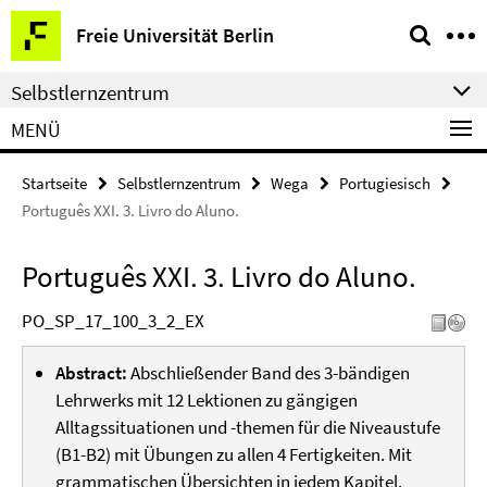
Springe
Service-
Freie Universität Berlin
direkt
Navigation
zu
Selbstlernzentrum
Inhalt
MENÜ
Startseite
Selbstlernzentrum
Wega
Portugiesisch
Português XXI. 3. Livro do Aluno.
Português XXI. 3. Livro do Aluno.
PO_SP_17_100_3_2_EX
Abstract:
Abschließender Band des 3-bändigen
Lehrwerks mit 12 Lektionen zu gängigen
Alltagssituationen und -themen für die Niveaustufe
(B1-B2) mit Übungen zu allen 4 Fertigkeiten. Mit
grammatischen Übersichten in jedem Kapitel.