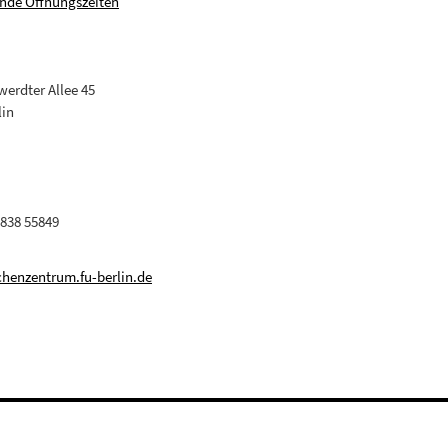
nde Öffnungszeiten
erdter Allee 45
lin
 838 55849
henzentrum.fu-berlin.de