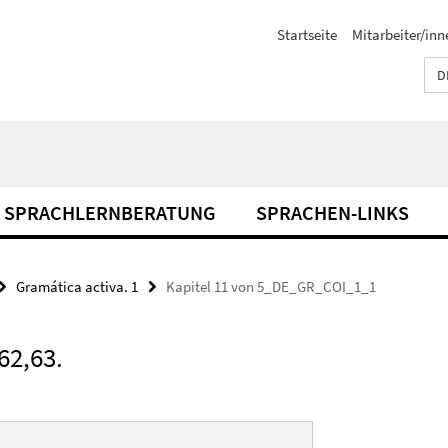
Startseite
Mitarbeiter/inn
D
SPRACHLERNBERATUNG
SPRACHEN-LINKS
Gramática activa. 1
Kapitel 11 von 5_DE_GR_COI_1_1
62,63.