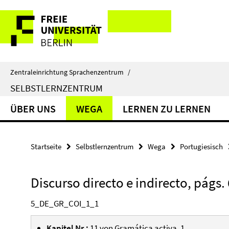
Springe
Service-
direkt
zu
Navigation
Inhalt
Zentraleinrichtung Sprachenzentrum
/
SELBSTLERNZENTRUM
ÜBER UNS
WEGA
LERNEN ZU LERNEN
Startseite
Selbstlernzentrum
Wega
Portugiesisch
Discurso directo e indirecto, págs. 
5_DE_GR_COI_1_1
Kapitel Nr.:
11 von
Gramática activa. 1