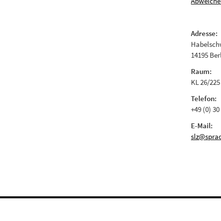
Abweiche
Adresse:
Habelschw
14195 Ber
Raum:
KL 26/225
Telefon:
+49 (0) 30
E-Mail:
slz@sprac